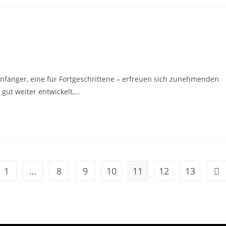
nfänger, eine für Fortgeschrittene – erfreuen sich zunehmenden
 gut weiter entwickelt,…
1
…
8
9
10
11
12
13