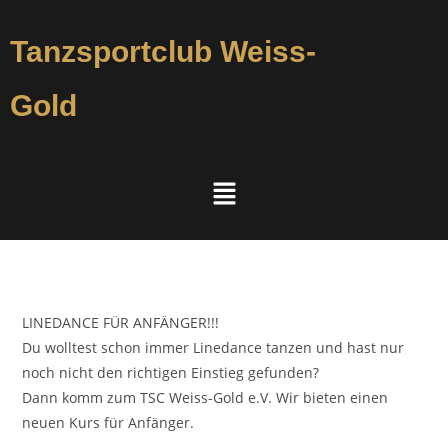
Tanzsportclub Weiss-
Gold
LINEDANCE FÜR ANFÄNGER!!!
Du wolltest schon immer Linedance tanzen und hast nur
noch nicht den richtigen Einstieg gefunden?
Dann komm zum TSC Weiss-Gold e.V. Wir bieten einen
neuen Kurs für Anfänger.